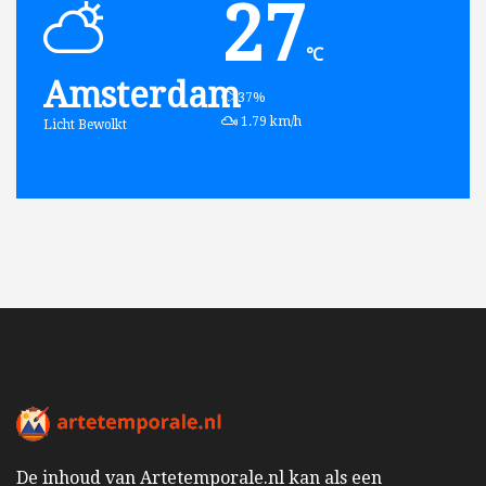
27
℃
Amsterdam
humidity:
37%
wind:
1.79 km/h
Licht Bewolkt
De inhoud van Artetemporale.nl kan als een