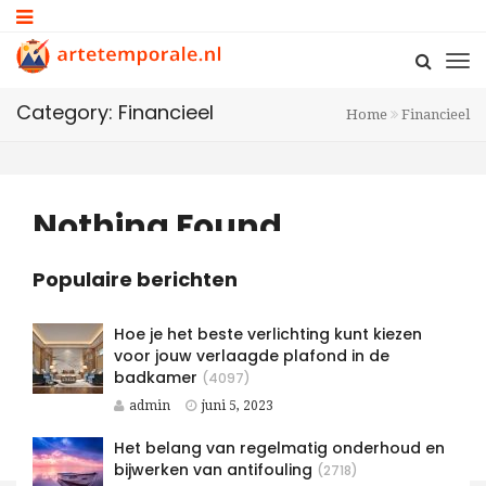
Category: Financieel
Home
Financieel
Nothing Found
Populaire berichten
It seems we can’t find what you’re looking for.
Hoe je het beste verlichting kunt kiezen
Perhaps searching can help.
voor jouw verlaagde plafond in de
badkamer
(4097)
admin
juni 5, 2023
Het belang van regelmatig onderhoud en
bijwerken van antifouling
(2718)