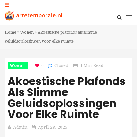
Home
Wonen
Akoestische plafonds als slimme
geluidsoplossingen voor elke ruimte
Wonen
0
Closed
4 Min Read
Akoestische Plafonds
Als Slimme
Geluidsoplossingen
Voor Elke Ruimte
Admin
April 28, 2025