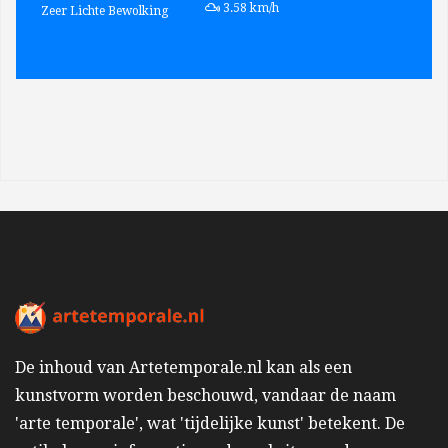
wind:
3.58 km/h
Zeer Lichte Bewolking
De inhoud van Artetemporale.nl kan als een
kunstvorm worden beschouwd, vandaar de naam
'arte temporale', wat 'tijdelijke kunst' betekent. De