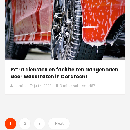
Extra diensten en faciliteiten aangeboden
door wasstraten in Dordrecht
admin
juli 4, 2023
3 min read
1487
1
2
3
Next