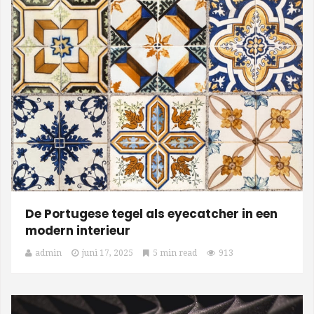
De Portugese tegel als eyecatcher in een
modern interieur
admin
juni 17, 2025
5 min read
913