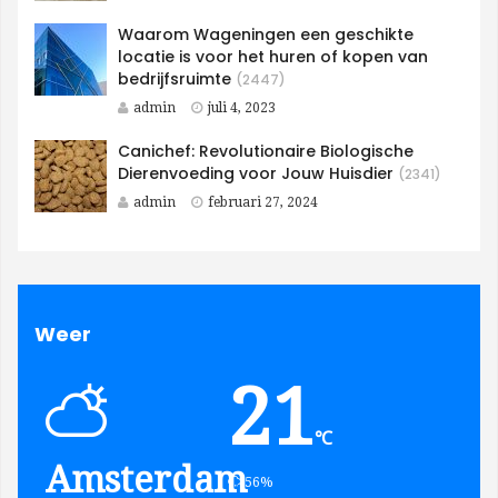
Waarom Wageningen een geschikte
locatie is voor het huren of kopen van
bedrijfsruimte
(2447)
admin
juli 4, 2023
Canichef: Revolutionaire Biologische
Dierenvoeding voor Jouw Huisdier
(2341)
admin
februari 27, 2024
Weer
21
℃
Amsterdam
humidity:
56%