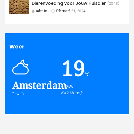
Dierenvoeding voor Jouw Huisdier
(2348)
admin
februari 27, 2024
Weer
19
℃
Amsterdam
humidity:
64%
wind:
2.68 km/h
Bewolkt