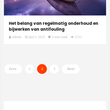
Het belang van regelmatig onderhoud en
bijwerken van antifouling
admin
juni 5, 2023
3 min read
2715
Prev.
1
2
3
Next