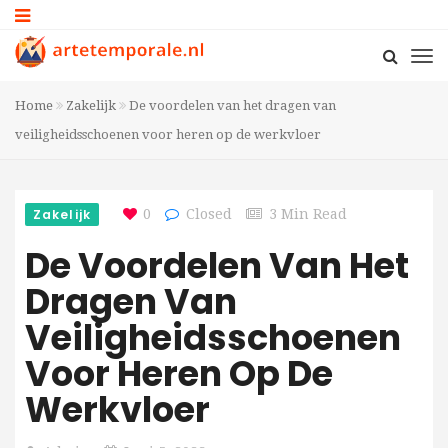
Home
Zakelijk
De voordelen van het dragen van
veiligheidsschoenen voor heren op de werkvloer
Zakelijk
0
Closed
3 Min Read
De Voordelen Van Het
Dragen Van
Veiligheidsschoenen
Voor Heren Op De
Werkvloer