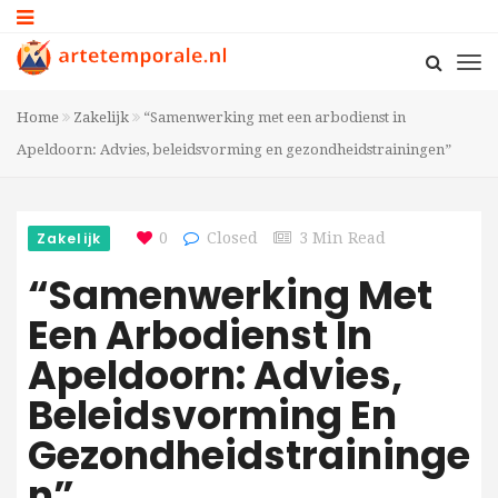
Home
Zakelijk
“Samenwerking met een arbodienst in
Apeldoorn: Advies, beleidsvorming en gezondheidstrainingen”
Zakelijk
0
Closed
3 Min Read
“Samenwerking Met
Een Arbodienst In
Apeldoorn: Advies,
Beleidsvorming En
Gezondheidstraininge
N”