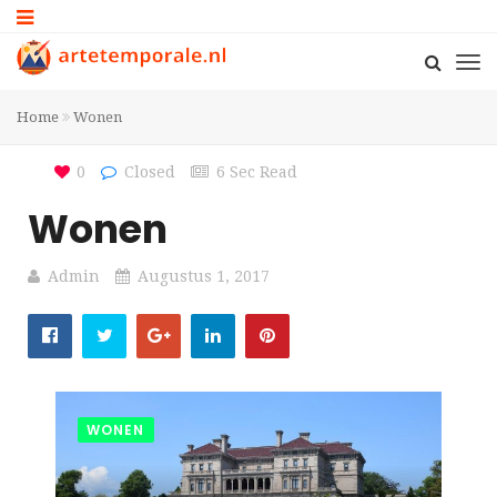
Home
Wonen
0
Closed
6 Sec Read
Wonen
Admin
Augustus 1, 2017
WONEN