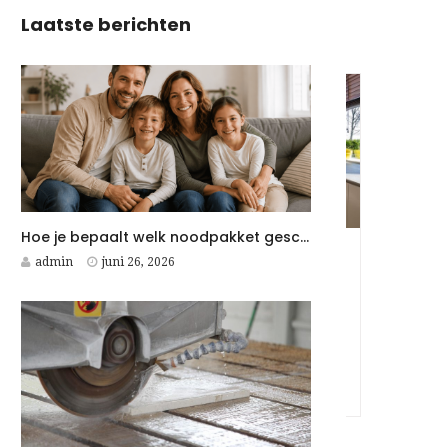
Laatste berichten
Hoe je bepaalt welk noodpakket geschikt is voor jouw gezin
k voor
Maak composteren
admin
juni 26, 2026
makkelijk met een
tness
keuken composter voor
compost maken van
keukenafval
losed
Juli 6, 2025
Closed