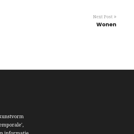
Next Post
Wonen
 kunstvorm
emporale',
en informatie