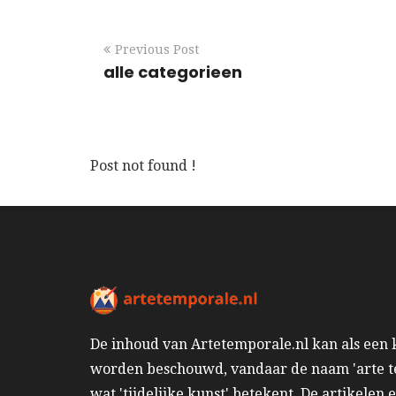
Previous Post
alle categorieen
Post not found !
De inhoud van Artetemporale.nl kan als een
worden beschouwd, vandaar de naam 'arte t
wat 'tijdelijke kunst' betekent. De artikelen 