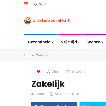
°C
°F
Gezondheid
Vrije tijd
Wonen
Home
Zakelijk
0
Closed
12 Sec Read
Zakelijk
Admin
Augustus 1, 2017