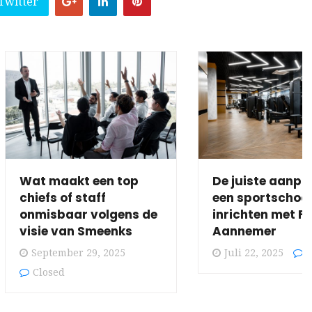
Twitter
Wat maakt een top
De juiste aanpa
chiefs of staff
een sportschool
onmisbaar volgens de
inrichten met Fi
visie van Smeenks
Aannemer
September 29, 2025
Juli 22, 2025
C
Closed