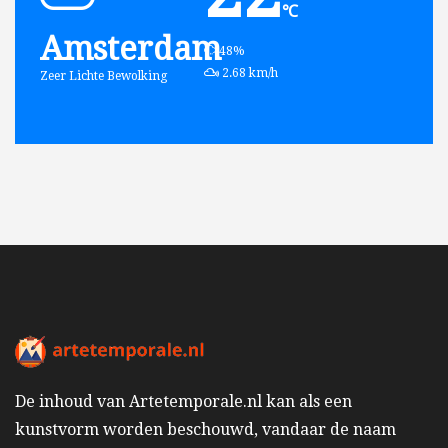
℃
Amsterdam
humidity:
48%
wind:
2.68 km/h
Zeer Lichte Bewolking
De inhoud van Artetemporale.nl kan als een
kunstvorm worden beschouwd, vandaar de naam